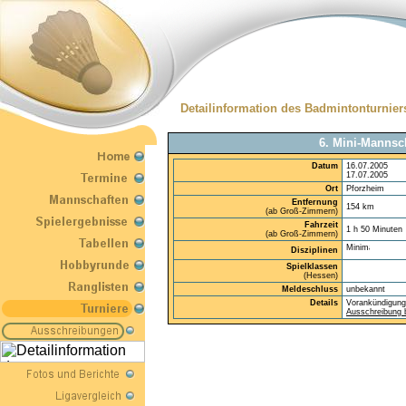
Detailinformation des Badmintonturnier
6. Mini-Mannsc
Datum
16.07.2005
17.07.2005
Ort
Pforzheim
Entfernung
154 km
(ab Groß-Zimmern)
Fahrzeit
1 h 50 Minuten
(ab Groß-Zimmern)
Disziplinen
Spielklassen
(Hessen)
Meldeschluss
unbekannt
Details
Vorankündigung
Ausschreibung b